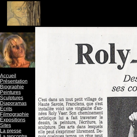
Accueil
Présentation
Biographie
Peintures
Sculptures
Diaporamas
Ecrits
Filmographie
Expositions
Sites
La presse
La rencontre