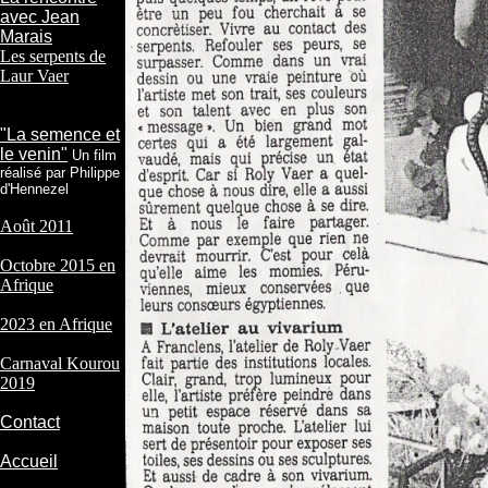
avec Jean
Marais
Les serpents de
Laur Vaer
"La semence et
le venin"
Un film
réalisé par Philippe
d'Hennezel
Août 2011
Octobre 2015 en
Afrique
2023 en Afrique
Carnaval Kourou
2019
Contact
Accueil